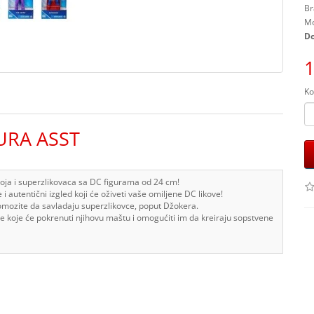
Br
Mo
Do
1
Ko
URA ASST
oja i superzlikovaca sa DC figurama od 24 cm!
 i autentični izgled koji će oživeti vaše omiljene DC likove!
ozite da savladaju superzlikovce, poput Džokera.
gure koje će pokrenuti njihovu maštu i omogućiti im da kreiraju sopstvene