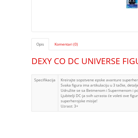
Opis
Komentari (0)
DEXY CO DC UNIVERSE FIG
Specifikacija
Kreirajte sopstvene epske avanture superher
Svaka figura ima artikulaciju u 3 tačke, detalje
Udružite se sa Betmenom i Supermenom i pom
Ljubitelji DC-ja svih uzrasta će voleti ove fi
superherojske misije!
Uzrast: 3+