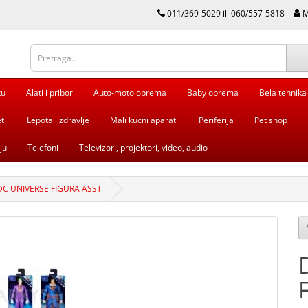
011/369-5029 ili 060/557-5818
M
tu
Alati i pribor
Auto-moto oprema
Baby oprema
Bela tehnika
ti
Lepota i zdravlje
Mali kucni aparati
Periferija
Pet shop
ju
Telefoni
Televizori, projektori, video, audio
DC UNIVERSE FIGURA ASST