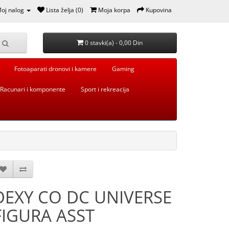
oj nalog
Lista želja (0)
Moja korpa
Kupovina
0 stavki(a) - 0,00 Din
Fotoaparati dronovi i kamere
Gaming
Racunari i komponente
Sport i rekreacija
DEXY CO DC UNIVERSE
FIGURA ASST