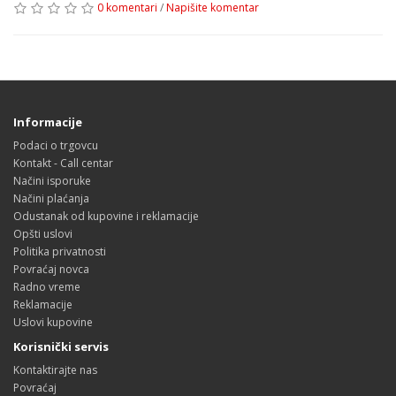
0 komentari
/
Napišite komentar
Informacije
Podaci o trgovcu
Kontakt - Call centar
Načini isporuke
Načini plaćanja
Odustanak od kupovine i reklamacije
Opšti uslovi
Politika privatnosti
Povraćaj novca
Radno vreme
Reklamacije
Uslovi kupovine
Korisnički servis
Kontaktirajte nas
Povraćaj