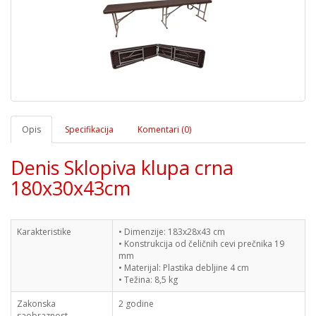
Opis
Specifikacija
Komentari (0)
Denis Sklopiva klupa crna
180x30x43cm
Karakteristike
• Dimenzije: 183x28x43 cm
• Konstrukcija od čeličnih cevi prečnika 19
mm
• Materijal: Plastika debljine 4 cm
• Težina: 8,5 kg
Zakonska
2 godine
saobraznost