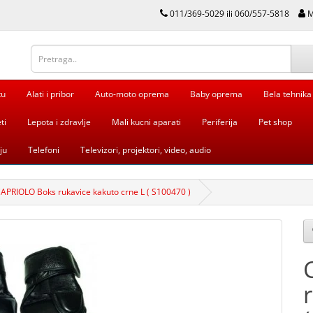
011/369-5029 ili 060/557-5818
M
tu
Alati i pribor
Auto-moto oprema
Baby oprema
Bela tehnika
ti
Lepota i zdravlje
Mali kucni aparati
Periferija
Pet shop
ju
Telefoni
Televizori, projektori, video, audio
APRIOLO Boks rukavice kakuto crne L ( S100470 )