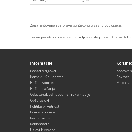
Zagarantovana sva prava po Zakonu o zaštiti potrošača.
Tačan podatak o uvozniku i zemlji porekla je naveden na deklar
Informacije
Korisnič
Podaci o trgovcu
Kontaktir
Kontakt - Call centar
Povraćaj
Načini isporuke
Mapa saj
Načini plaćanja
Odustanak od kupovine i reklamacije
Opšti uslovi
Politika privatnosti
Povraćaj novca
Radno vreme
Reklamacije
Uslovi kupovine