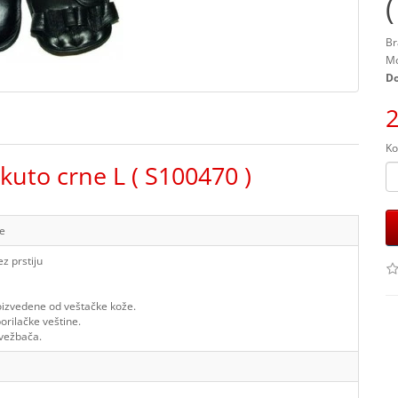
Br
Mo
Do
2
Ko
uto crne L ( S100470 )
ne
z prstiju
oizvedene od veštačke kože.
orilačke veštine.
 vežbača.