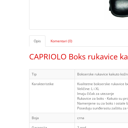
Opis
Komentari (0)
CAPRIOLO Boks rukavice kak
Tip
Bokserske rukavice kakuto kož
Karakteristike
Kvalitetne bokserske rukavice be
Veličine: L i XL
Imaju čičak za utezanje
Rukavice za boks - Kakuto su pr
Namenjene su za boks i ostale b
Poseduju sunđerastu zaštitu za
Boja
crna
Garancija
2 god