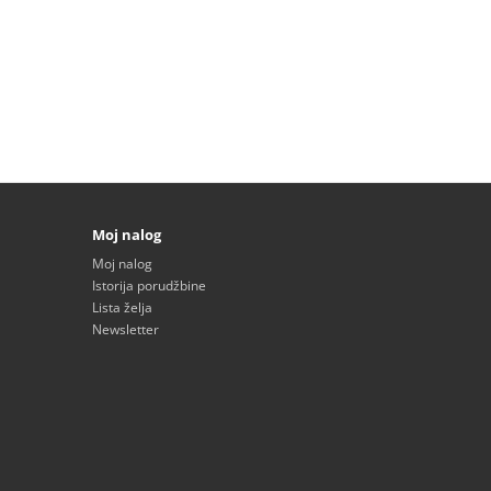
Moj nalog
Moj nalog
Istorija porudžbine
Lista želja
Newsletter