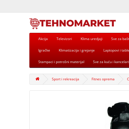
Akcija
Televizori
Klima uredjaji
Sve za baš
Igračke
Klimatizacija i grejanje
Laptopovi i table
Stampaci i potrošni materijal
Sve za kuću i kancelari
Sport i rekreacija
Fitnes oprema
C