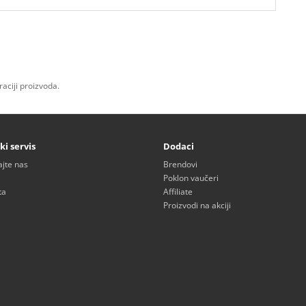
aciji proizvoda.
ki servis
Dodaci
ajte nas
Brendovi
Poklon vaučeri
ta
Affiliate
Proizvodi na akciji