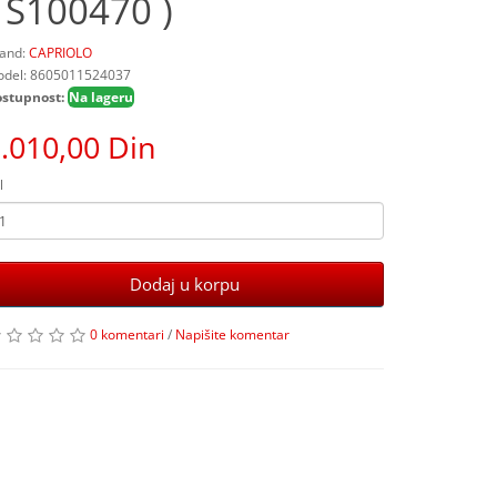
( S100470 )
and:
CAPRIOLO
del: 8605011524037
stupnost:
Na lageru
.010,00 Din
l
Dodaj u korpu
0 komentari
/
Napišite komentar