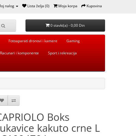
oj nalog
Lista želja (0)
Moja korpa
Kupovina
0 stavki(a) - 0,00 Din
Fotoaparati dronovi i kamere
Gaming
Racunari i komponente
Sport i rekreacija
CAPRIOLO Boks
rukavice kakuto crne L