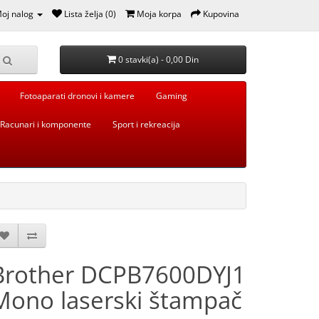
oj nalog
Lista želja (0)
Moja korpa
Kupovina
0 stavki(a) - 0,00 Din
Fotoaparati dronovi i kamere
Gaming
Racunari i komponente
Sport i rekreacija
Brother DCPB7600DYJ1
Mono laserski štampač