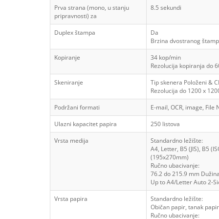
Prva strana (mono, u stanju
8.5 sekundi
pripravnosti) za
Duplex štampa
Da
Brzina dvostranog štamp
Kopiranje
34 kop/min
Rezolucija kopiranja do 6
Skeniranje
Tip skenera Položeni & C
Rezolucija do 1200 x 120
Podržani formati
E-mail, OCR, image, File
Ulazni kapacitet papira
250 listova
Vrsta medija
Standardno ležište:
A4, Letter, B5 (JIS), B5 (
(195x270mm)
Ručno ubacivanje:
76.2 do 215.9 mm Dužina
Up to A4/Letter Auto 2-S
Vrsta papira
Standardno ležište:
Običan papir, tanak papir,
Ručno ubacivanje: