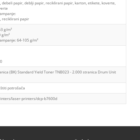
debeli papir, deblji papir, reciklirani papir, karton, etikete, koverte,
verte
tampanje:
 reciklirani papir
63 g/m²
0 g/m²
tampanje: 64-105 g/m²
.0
ranica (BK) Standard Yield Toner TNB023 - 2.000 stranica Drum Unit
štiti potrošača
rinters/laser-printers/dcp-b7600d