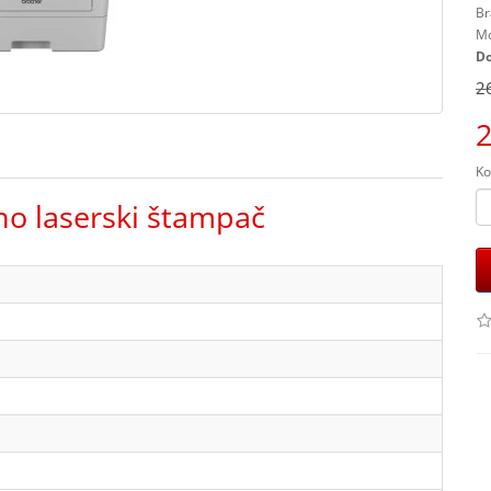
Br
Mo
Do
2
2
Ko
o laserski štampač