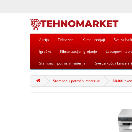
Akcija
Televizori
Klima uredjaji
Sve za baš
Igračke
Klimatizacija i grejanje
Laptopovi i table
Stampaci i potrošni materijal
Sve za kuću i kancelari
Stampaci i potrošni materijal
Multifunkci