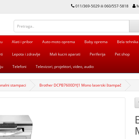
011/369-5029 ili 060/557-5818
M
tu
Alati i pribor
Auto-moto oprema
Baby oprema
Bela tehnika
ti
Lepota i zdravlje
Mali kucni aparati
Periferija
Pet shop
ju
Telefoni
Televizori, projektori, video, audio
onalni stampaci
Brother DCPB7600DYJ1 Mono laserski štampač