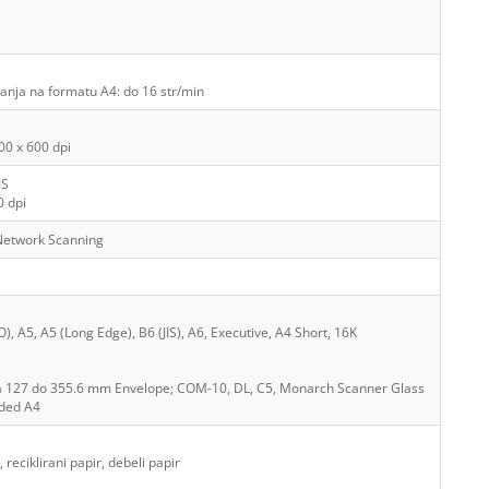
anja na formatu A4: do 16 str/min
00 x 600 dpi
IS
0 dpi
 Network Scanning
ISO), A5, A5 (Long Edge), B6 (JIS), A6, Executive, A4 Short, 16K
 127 do 355.6 mm Envelope; COM-10, DL, C5, Monarch Scanner Glass
ided A4
 reciklirani papir, debeli papir