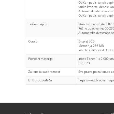
Običan papir, tanak papir, 
tanke koverte, debele ko
Automatsko dvostrano š
Običan papir, tanak papir,
Težina papira
Standardno ležište: 60-1
Ručno ubacivanje: 60-23
Automatsko dvostrano š
Ostalo
Displej
LCD
Memorija
256 MB
Interfejs
Hi-Speed USB 2
Potrošni materijal
Inbox Toner 1 x 2.000 st
DRB023
Zakonska saobraznost
Sva prava po zakonu o za
Link proizvođača
https://www.brother.rs/p