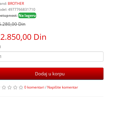
and:
BROTHER
del: 4977766831710
stupnost:
Na lageru
6.280,00 Din
2.850,00 Din
l
Dodaj u korpu
0 komentari
/
Napišite komentar