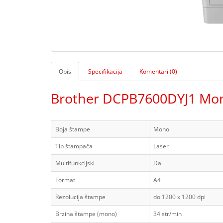
Opis
Specifikacija
Komentari (0)
Brother DCPB7600DYJ1 Mon
Boja štampe
Mono
Tip štampača
Laser
Multifunkcijski
Da
Format
A4
Rezolucija štampe
do 1200 x 1200 dpi
Brzina štampe (mono)
34 str/min