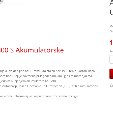
Br
Mo
Do
1
300 S Akumulatorske
Ko
ijala (do debljine od 11 mm) kao što su npr. PVC, tepih, karton, koža,
aznom hodu koji je savršeno prilagođen mekim i gipkim materijalima
 jednim punjenjem akumulatora (2,0 Ah)
Autosharp Bosch Electronic Cell Protection (ECP): štiti akumulator od
vako vreme informaciju o raspoloživim rezervama energije