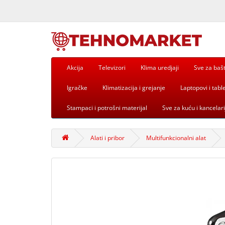
Akcija
Televizori
Klima uredjaji
Sve za baš
Igračke
Klimatizacija i grejanje
Laptopovi i table
Stampaci i potrošni materijal
Sve za kuću i kancelari
Alati i pribor
Multifunkcionalni alat