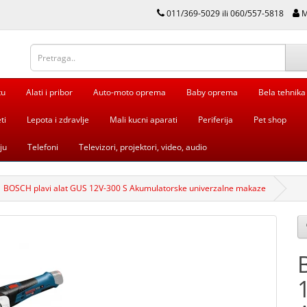
011/369-5029 ili 060/557-5818
M
tu
Alati i pribor
Auto-moto oprema
Baby oprema
Bela tehnika
ti
Lepota i zdravlje
Mali kucni aparati
Periferija
Pet shop
ju
Telefoni
Televizori, projektori, video, audio
BOSCH plavi alat GUS 12V-300 S Akumulatorske univerzalne makaze