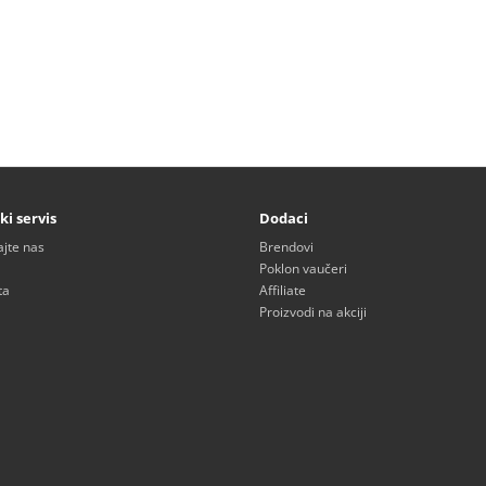
ki servis
Dodaci
ajte nas
Brendovi
Poklon vaučeri
ta
Affiliate
Proizvodi na akciji