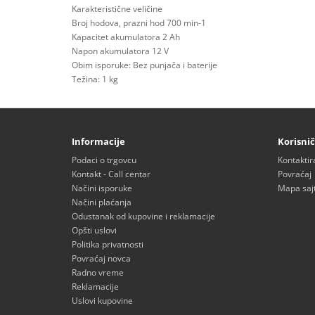
Karakteristične veličine
Broj hodova, prazni hod 700 min-1
Kapacitet akumulatora 2 Ah
Napon akumulatora 12 V
Obim isporuke: Bez punjača i baterije
Težina: 1 kg
Informacije
Korisnič
Podaci o trgovcu
Kontaktir
Kontakt - Call centar
Povraćaj
Načini isporuke
Mapa saj
Načini plaćanja
Odustanak od kupovine i reklamacije
Opšti uslovi
Politika privatnosti
Povraćaj novca
Radno vreme
Reklamacije
Uslovi kupovine