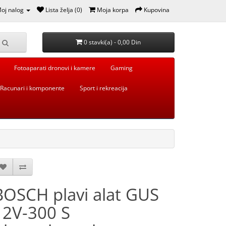
oj nalog
Lista želja (0)
Moja korpa
Kupovina
0 stavki(a) - 0,00 Din
Fotoaparati dronovi i kamere
Gaming
Racunari i komponente
Sport i rekreacija
BOSCH plavi alat GUS
12V-300 S