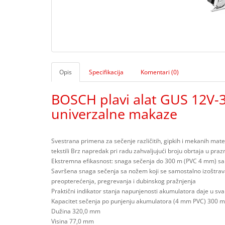
Opis
Specifikacija
Komentari (0)
BOSCH plavi alat GUS 12V-
univerzalne makaze
Svestrana primena za sečenje različitih, gipkih i mekanih mater
tekstili Brz napredak pri radu zahvaljujući broju obrtaja u pr
Ekstremna efikasnost: snaga sečenja do 300 m (PVC 4 mm) sa
Savršena snaga sečenja sa nožem koji se samostalno izoštrava 
preopterećenja, pregrevanja i dubinskog pražnjenja
Praktični indikator stanja napunjenosti akumulatora daje u s
Kapacitet sečenja po punjenju akumulatora (4 mm PVC) 300 m
Dužina 320,0 mm
Visina 77,0 mm