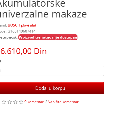
Akumulatorske
univerzalne makaze
and:
BOSCH plavi alat
del: 3165140607414
stupnost:
Proizvod trenutno nije dostupan
6.610,00 Din
l
Dodaj u korpu
0 komentari
/
Napišite komentar