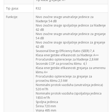
Tip gasa:
R32
Funkcije:
Nivo zvučne snage unutrašnje jedinice za
hlađenje 54 dB
Nivo zvučne snage spoljašnje jedinice za hlađenje
62 dB
Nivo zvučne snage unutrašnje jedinice za grejanje
54 dB
Nivo zvučne snage spoljašnje jedinice za grejanje
62 dB
Seasonal Energy Efficiency Ratio (SEER) 7,4
Klasa energetske efikasnosti za hlađenje A++
Proračunsko opterećenje za hlađenje 2,8 kW
Sezonski COP za prosečnu klimu 4,1
Klasa energetske efikasnosti grejanja za umerenu
klimu A+
Proračunsko opterećenje za grejanje za
prosečnu klimu 2,5 kW
Nominalni protok vazduha (unutrašnja jedinica)
520 m³/h
Nominalni protok vazduha (spoljašnja jedinica
1850 m³/h
Spoljna jedinica
Širina 720 mm
Visina 495 mm