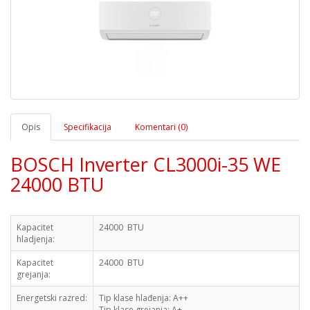
Opis
Specifikacija
Komentari (0)
BOSCH Inverter CL3000i-35 WE
24000 BTU
Kapacitet
24000 BTU
hladjenja:
Kapacitet
24000 BTU
grejanja:
Energetski razred:
Tip klase hlađenja: A++
Tip klase grejanja: A+