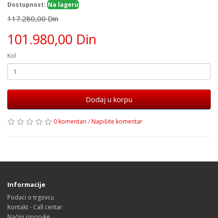
Dostupnost:
Na lageru
117.280,00 Din
101.980,00 Din
Kol
Dodaj u korpu
0 komentari
/
Napišite komentar
Informacije
Podaci o trgovcu
Kontakt - Call centar
Načini isporuke