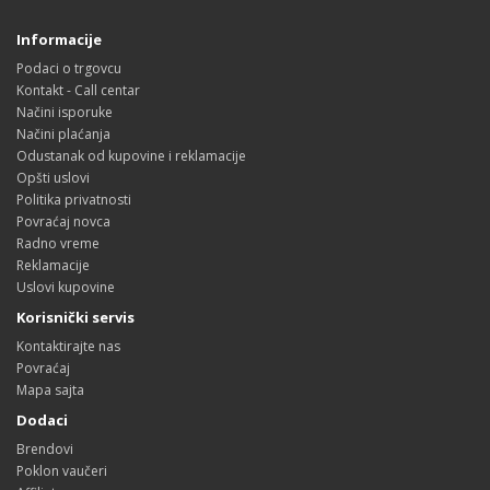
Informacije
Podaci o trgovcu
Kontakt - Call centar
Načini isporuke
Načini plaćanja
Odustanak od kupovine i reklamacije
Opšti uslovi
Politika privatnosti
Povraćaj novca
Radno vreme
Reklamacije
Uslovi kupovine
Korisnički servis
Kontaktirajte nas
Povraćaj
Mapa sajta
Dodaci
Brendovi
Poklon vaučeri