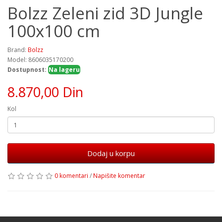
Bolzz Zeleni zid 3D Jungle
100x100 cm
Brand:
Bolzz
Model: 8606035170200
Dostupnost:
Na lageru
8.870,00 Din
Kol
Dodaj u korpu
0 komentari
/
Napišite komentar