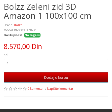
Bolzz Zeleni zid 3D
Amazon 1 100x100 cm
Brand:
Bolzz
Model: 8606035170271
Dostupnost:
Na lageru
8.570,00 Din
Kol
Dodaj u korpu
0 komentari
/
Napišite komentar