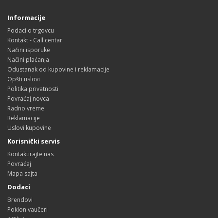
Informacije
Podaci o trgovcu
Kontakt - Call centar
Načini isporuke
Načini plaćanja
Odustanak od kupovine i reklamacije
Opšti uslovi
Politika privatnosti
Povraćaj novca
Radno vreme
Reklamacije
Uslovi kupovine
Korisnički servis
Kontaktirajte nas
Povraćaj
Mapa sajta
Dodaci
Brendovi
Poklon vaučeri