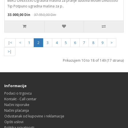
BEKO DIN35330 Ugradna mašina za pranje sudova Model DIN35330
Tip Potpuno ugradna mašina za p..
33.000,00 Din
37.950,00 Din
|<
<
1
2
3
4
5
6
7
8
9
>
>|
Prikazujem 10 to 18 of 149 (17 strana)
Informacije
Podaci o trgovcu
Kontakt - Call centar
Načini isporuke
Načini plaćanja
Odustanak od kupovine i reklamacije
Opšti uslovi
Politika privatnosti