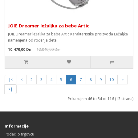
JOIE Dreamer ležaljka za bebe Artic
JOIE Dreamer ležaljka za bebe Artic Karakteristike proizvoda Ležaljka
namenjena od rođenja dete..
10.470,00 Din
12.040,00 Din
|<
<
2
3
4
5
6
7
8
9
10
>
>|
Prikazujem 46 to 54 of 116 (13 strana)
Informacije
Podaci o trgovcu