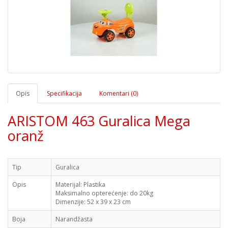
Opis
Specifikacija
Komentari (0)
ARISTOM 463 Guralica Mega
oranž
Tip
Guralica
Opis
Materijal: Plastika
Maksimalno opterećenje: do 20kg
Dimenzije: 52 x 39 x 23 cm
Boja
Narandžasta