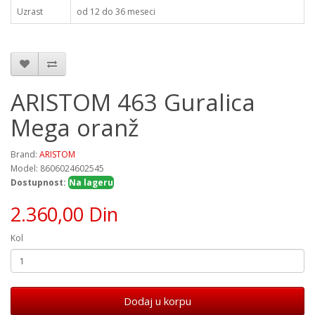
Uzrast
od 12 do 36 meseci
ARISTOM 463 Guralica
Mega oranž
Brand:
ARISTOM
Model: 8606024602545
Dostupnost:
Na lageru
2.360,00 Din
Kol
Dodaj u korpu