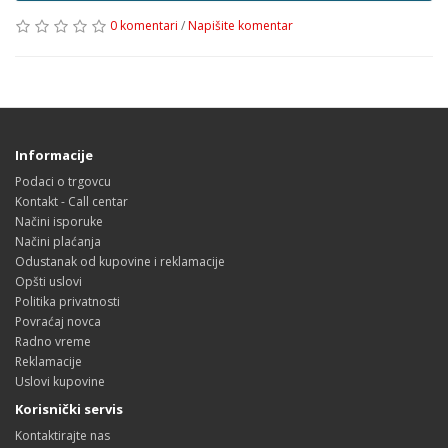
0 komentari
/
Napišite komentar
Informacije
Podaci o trgovcu
Kontakt - Call centar
Načini isporuke
Načini plaćanja
Odustanak od kupovine i reklamacije
Opšti uslovi
Politika privatnosti
Povraćaj novca
Radno vreme
Reklamacije
Uslovi kupovine
Korisnički servis
Kontaktirajte nas