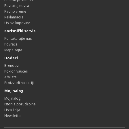
Povraćaj novca
Radno vreme
Reklamacije
Uslovi kupovine
Korisnički servis
Kontaktirajte nas
Povraćaj
Mapa sajta
Dodaci
Brendovi
Poklon vaučeri
Affiliate
Proizvodi na akciji
Moj nalog
Moj nalog
Istorija porudžbine
Lista želja
Newsletter