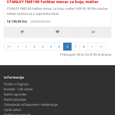
STANLEY FME190 FatMax mesac za boju, malter
STANLEY FME190 FatMax mesac za boju, malter1600 W, 80 Nm snažan
mikser bušilica sa 2 zupčanika Ideal..
18.190,00 Din
20.920,00 Din
|<
<
1
2
3
4
5
6
7
8
>
>|
Prikazujem 46 to 54 of 69 (8 strana)
Informacije
Podaci o trgovcu
Kontakt - Call centar
Načini isporuke
Načini plaćanja
Odustanak od kupovine i reklamacije
Opšti uslovi
Politika privatnosti