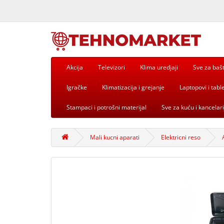
Akcija
Televizori
Klima uredjaji
Sve za baš
Igračke
Klimatizacija i grejanje
Laptopovi i table
Stampaci i potrošni materijal
Sve za kuću i kancelari
Mali kucni aparati
Elektricni reso