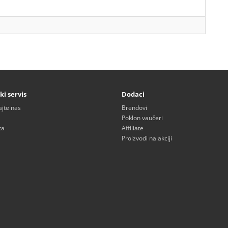
ki servis
Dodaci
ajte nas
Brendovi
Poklon vaučeri
ta
Affiliate
Proizvodi na akciji