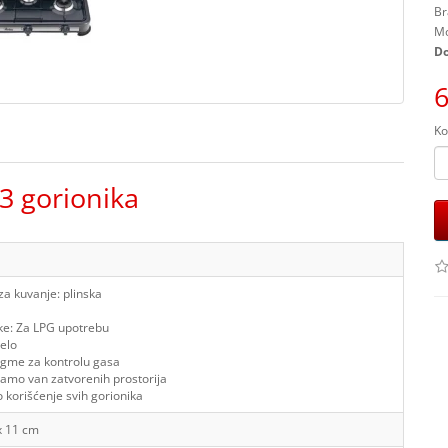
Br
Mo
Do
6
Ko
3 gorionika
za kuvanje:
plinska
ke:
Za LPG upotrebu
telo
gme za kontrolu gasa
samo van zatvorenih prostorija
 korišćenje svih gorionika
x 11 cm