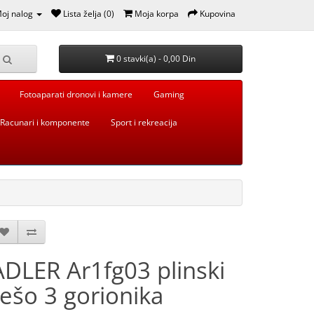
oj nalog
Lista želja (0)
Moja korpa
Kupovina
0 stavki(a) - 0,00 Din
Fotoaparati dronovi i kamere
Gaming
Racunari i komponente
Sport i rekreacija
ADLER Ar1fg03 plinski
rešo 3 gorionika