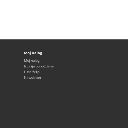
Moj nalog
Moj nalog
Istorija porudžbine
Lista želja
Newsletter