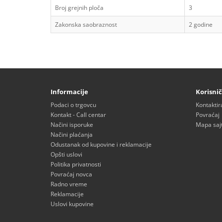
Broj grejnih ploča
3
Zakonska saobraznost
2 godine
Informacije
Korisnič
Podaci o trgovcu
Kontaktir
Kontakt - Call centar
Povraćaj
Načini isporuke
Mapa saj
Načini plaćanja
Odustanak od kupovine i reklamacije
Opšti uslovi
Politika privatnosti
Povraćaj novca
Radno vreme
Reklamacije
Uslovi kupovine