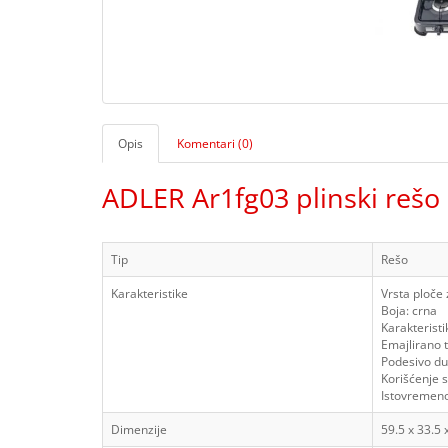
Opis
Komentari (0)
ADLER Ar1fg03 plinski rešo 
Tip
Rešo
Karakteristike
Vrsta ploče 
Boja:
crna
Karakteristi
Emajlirano 
Podesivo du
Korišćenje 
Istovremeno
Dimenzije
59.5 x 33.5 