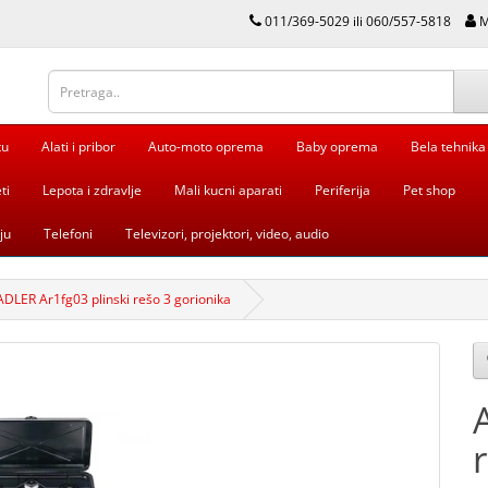
011/369-5029 ili 060/557-5818
M
tu
Alati i pribor
Auto-moto oprema
Baby oprema
Bela tehnika
ti
Lepota i zdravlje
Mali kucni aparati
Periferija
Pet shop
ju
Telefoni
Televizori, projektori, video, audio
ADLER Ar1fg03 plinski rešo 3 gorionika