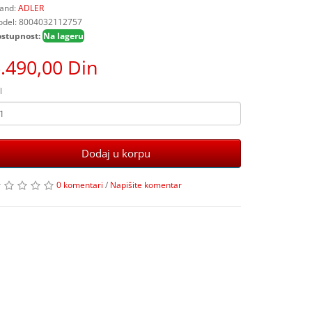
and:
ADLER
del: 8004032112757
stupnost:
Na lageru
.490,00 Din
l
Dodaj u korpu
0 komentari
/
Napišite komentar