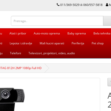
011/369-5029 ili 060/557-5818
M
tu
Alati i pribor
Auto-moto oprema
Baby oprema
Bela tehnika
ti
Lepota i zdravlje
Mali kucni aparati
Periferija
Pet shop
ju
Telefoni
Televizori, projektori, video, audio
TAG 812H 2MP 1080p Full HD