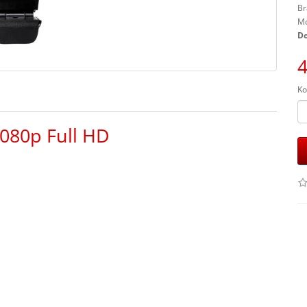
Br
Mo
Do
4
Ko
80p Full HD