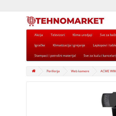
Akcija
Televizori
Klima uredjaji
Sve za baš
Igračke
Klimatizacija i grejanje
Laptopovi i table
Stampaci i potrošni materijal
Sve za kuću i kancelari
Periferija
Web kamere
ACME WIM