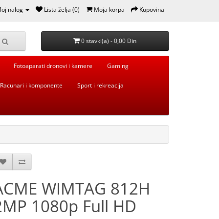
oj nalog
Lista želja (0)
Moja korpa
Kupovina
0 stavki(a) - 0,00 Din
Fotoaparati dronovi i kamere
Gaming
Racunari i komponente
Sport i rekreacija
ACME WIMTAG 812H
2MP 1080p Full HD