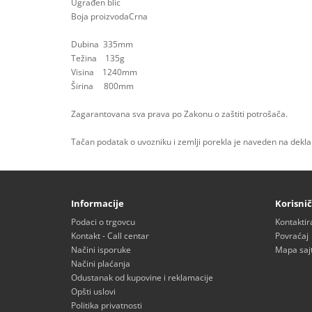
Ugrađen blic
Boja proizvodaCrna
Dubina 335mm
Težina 135g
Visina 1240mm
Širina 800mm
Zagarantovana sva prava po Zakonu o zaštiti potrošača.
Tačan podatak o uvozniku i zemlji porekla je naveden na deklar
Informacije
Korisnič
Podaci o trgovcu
Kontaktir
Kontakt - Call centar
Povraćaj
Načini isporuke
Mapa saj
Načini plaćanja
Odustanak od kupovine i reklamacije
Opšti uslovi
Politika privatnosti