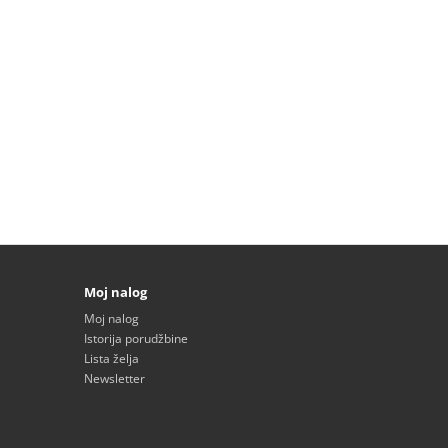
Moj nalog
Moj nalog
Istorija porudžbine
Lista želja
Newsletter