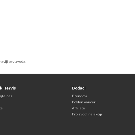
aciji proizvoda.
ki servis
Dodaci
ajte nas
Brendovi
Poklon vaučeri
ta
Affiliate
Proizvodi na akciji