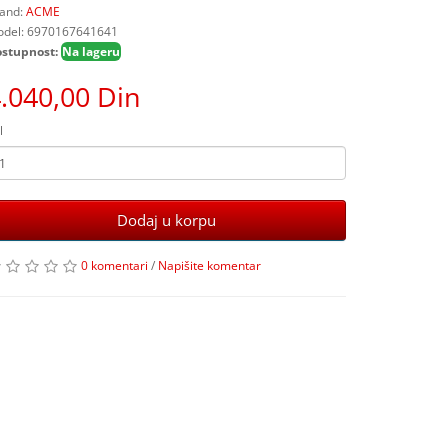
and:
ACME
del: 6970167641641
stupnost:
Na lageru
.040,00 Din
l
Dodaj u korpu
0 komentari
/
Napišite komentar