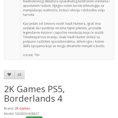
hladnokrvnog diktatora opsednutog kontrolom vremena i
apsolutnim redom. Njegov režim koristi tehnologiju za
manipulaciju realnošću, brišući istoriju i slobodnu volju
naroda.
Kao jedan od četvoro novih Vault Huntera, igrač ima
zadatak da razotkrije mračne tajne planete, pronađe
legendarne trezore i započne revoluciju koja će srušiti
Timekeeperovu tiraniju. Svaki Vault Hunter dolazi sa
potpuno različitim sposobnostima, stilom igre i Action
Skills opcijama koje se mogu dinamički menjati u borbi.
Uzrast: 18+
2K Games PS5,
Borderlands 4
Brand:
2K Games
Model: 5026555438827