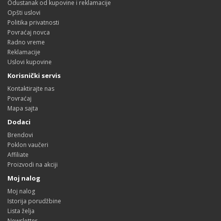
Odustanak od kupovine i reklamacije
Opšti uslovi
Politika privatnosti
Povraćaj novca
Radno vreme
Reklamacije
Uslovi kupovine
Korisnički servis
Kontaktirajte nas
Povraćaj
Mapa sajta
Dodaci
Brendovi
Poklon vaučeri
Affiliate
Proizvodi na akciji
Moj nalog
Moj nalog
Istorija porudžbine
Lista želja
Newsletter