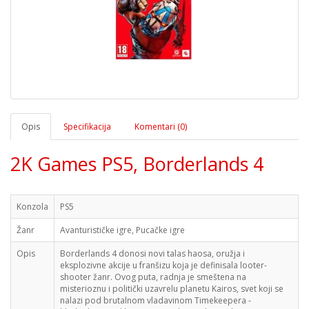
Opis
Specifikacija
Komentari (0)
2K Games PS5, Borderlands 4
Konzola
PS5
Žanr
Avanturističke igre, Pucačke igre
Opis
Borderlands 4 donosi novi talas haosa, oružja i
eksplozivne akcije u franšizu koja je definisala looter-
shooter žanr. Ovog puta, radnja je smeštena na
misterioznu i politički uzavrelu planetu Kairos, svet koji se
nalazi pod brutalnom vladavinom Timekeepera -