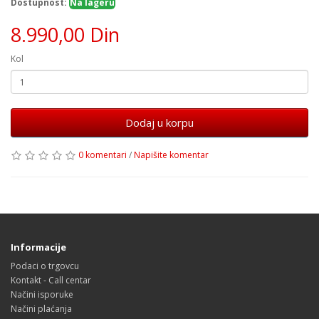
Dostupnost:
Na lageru
8.990,00 Din
Kol
Dodaj u korpu
0 komentari
/
Napišite komentar
Informacije
Podaci o trgovcu
Kontakt - Call centar
Načini isporuke
Načini plaćanja